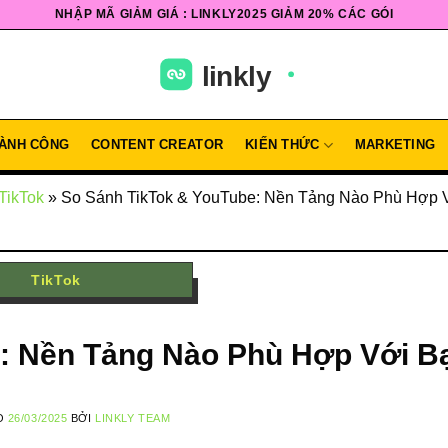
NHẬP MÃ GIẢM GIÁ : LINKLY2025 GIẢM 20% CÁC GÓI
ÀNH CÔNG
CONTENT CREATOR
KIẾN THỨC
MARKETING
TikTok
»
So Sánh TikTok & YouTube: Nền Tảng Nào Phù Hợp 
TikTok
e: Nền Tảng Nào Phù Hợp Với B
O
26/03/2025
BỞI
LINKLY TEAM