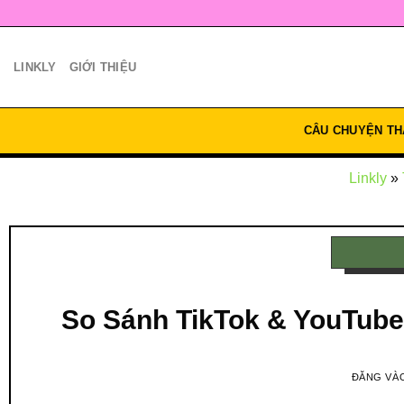
Bỏ
qua
nội
LINKLY
GIỚI THIỆU
dung
CÂU CHUYỆN TH
Linkly
»
So Sánh TikTok & YouTub
ĐĂNG VÀ