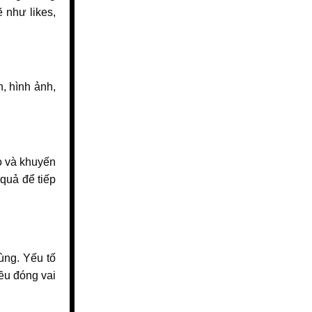
ẽ như likes,
, hình ảnh,
ao và khuyến
quả để tiếp
ùng. Yếu tố
đều đóng vai