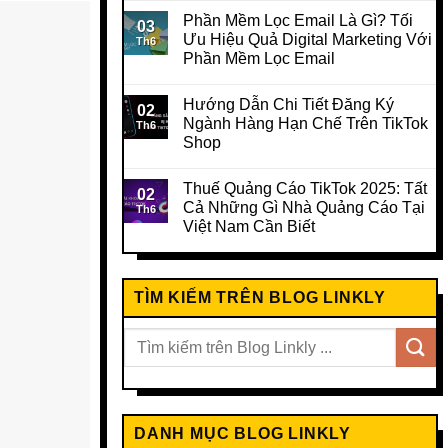
Phần Mềm Lọc Email Là Gì? Tối
03
Ưu Hiệu Quả Digital Marketing Với
Th6
Phần Mềm Lọc Email
Hướng Dẫn Chi Tiết Đăng Ký
02
Ngành Hàng Hạn Chế Trên TikTok
Th6
Shop
Thuế Quảng Cáo TikTok 2025: Tất
02
Cả Những Gì Nhà Quảng Cáo Tại
Th6
Việt Nam Cần Biết
TÌM KIẾM TRÊN BLOG LINKLY
DANH MỤC BLOG LINKLY