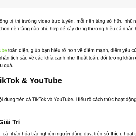
ng trị thị trường video trực tuyến, mỗi nền tảng sở hữu nhữ
lựa chọn nền tảng nào phù hợp để xây dựng thương hiệu cá nhân
ube
toàn diện, giúp bạn hiểu rõ hơn về điểm mạnh, điểm yếu c
hân tích sâu về các khía cạnh như thuật toán, đối tượng khán g
ệu quả.
TikTok & YouTube
 nội dung trên cả TikTok và YouTube. Hiểu rõ cách thức hoạt độ
iải Trí
nh, cá nhân hóa trải nghiệm người dùng dựa trên sở thích, hoạt