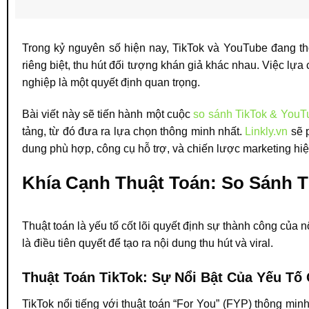
Trong kỷ nguyên số hiện nay, TikTok và YouTube đang thố
riêng biệt, thu hút đối tượng khán giả khác nhau. Việc 
nghiệp là một quyết định quan trọng.
Bài viết này sẽ tiến hành một cuộc
so sánh TikTok & YouT
tảng, từ đó đưa ra lựa chọn thông minh nhất.
Linkly.vn
sẽ p
dung phù hợp, công cụ hỗ trợ, và chiến lược marketing hi
Khía Cạnh Thuật Toán: So Sánh 
Thuật toán là yếu tố cốt lõi quyết định sự thành công của
là điều tiên quyết để tạo ra nội dung thu hút và viral.
Thuật Toán TikTok: Sự Nổi Bật Của Yếu Tố G
TikTok nổi tiếng với thuật toán “For You” (FYP) thông mi