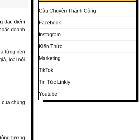
Câu Chuyện Thành Công
ng đặc điểm
Facebook
 hoặc doanh
Instagram
Kiến Thức
ủa từng nền
Marketing
iả, loại nội
TikTok
Tin Tức Linkly
Youtube
ng của chúng
 động tương