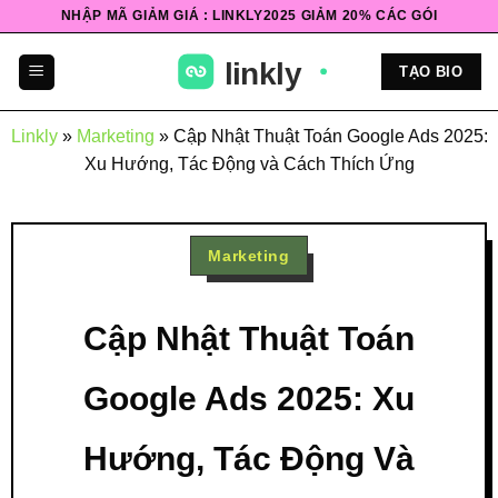
Bỏ
NHẬP MÃ GIẢM GIÁ : LINKLY2025 GIẢM 20% CÁC GÓI
qua
nội
TẠO BIO
dung
Linkly
»
Marketing
»
Cập Nhật Thuật Toán Google Ads 2025:
Xu Hướng, Tác Động và Cách Thích Ứng
Marketing
Cập Nhật Thuật Toán
Google Ads 2025: Xu
Hướng, Tác Động Và