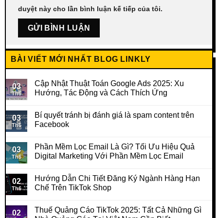
duyệt này cho lần bình luận kế tiếp của tôi.
BÀI VIẾT MỚI NHẤT BLOG LINKLY
Cập Nhật Thuật Toán Google Ads 2025: Xu
03
Hướng, Tác Động và Cách Thích Ứng
Th6
Bí quyết tránh bị đánh giá là spam content trên
03
Facebook
Th6
Phần Mềm Lọc Email Là Gì? Tối Ưu Hiệu Quả
03
Digital Marketing Với Phần Mềm Lọc Email
Th6
Hướng Dẫn Chi Tiết Đăng Ký Ngành Hàng Hạn
02
Chế Trên TikTok Shop
Th6
Thuế Quảng Cáo TikTok 2025: Tất Cả Những Gì
02